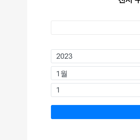
이름:
생일: