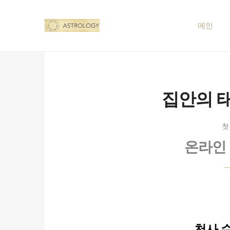
메인
집안의 태양
첫
온라인
천사 