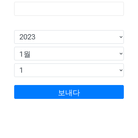
생일:
보내다